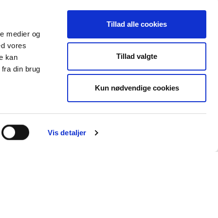
Maksimal
Type
opbevaringstid
Tillad alle cookies
ale medier og
atistik over
2 år
HTTP Cookie
ed vores
Tillad valgte
re kan
fra din brug
ta om
2 år
HTTP Cookie
siden samt
Kun nødvendige cookies
gheden på
1 dag
HTTP Cookie
Vis detaljer
atistik over
1 dag
HTTP Cookie
orm (PC,
Session
Pixel Tracker
yttes af
ndhold og