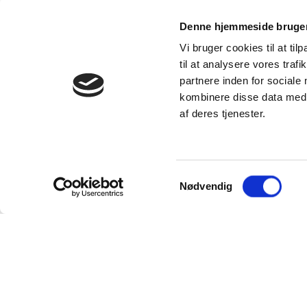
Navn
Udbyder
Denne hjemmeside bruger
Vi bruger cookies til at til
_ga
Google
til at analysere vores tra
partnere inden for sociale
kombinere disse data med a
_ga_#
Google
af deres tjenester.
_gat
Google
Samtykkevalg
Nødvendig
_gid
Google
collect
Google